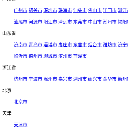
广州市
韶关市
深圳市
珠海市
汕头市
佛山市
江门市
湛江
汕尾市
河源市
阳江市
清远市
东莞市
中山市
潮州市
揭阳
山东省
济南市
青岛市
淄博市
枣庄市
东营市
烟台市
潍坊市
济宁
临沂市
德州市
聊城市
滨州市
菏泽市
浙江省
杭州市
宁波市
温州市
嘉兴市
湖州市
绍兴市
金华市
衢州
北京
北京市
天津
天津市