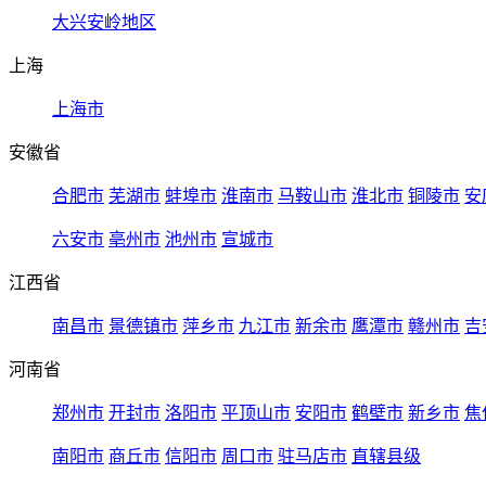
大兴安岭地区
上海
上海市
安徽省
合肥市
芜湖市
蚌埠市
淮南市
马鞍山市
淮北市
铜陵市
安
六安市
亳州市
池州市
宣城市
江西省
南昌市
景德镇市
萍乡市
九江市
新余市
鹰潭市
赣州市
吉
河南省
郑州市
开封市
洛阳市
平顶山市
安阳市
鹤壁市
新乡市
焦
南阳市
商丘市
信阳市
周口市
驻马店市
直辖县级